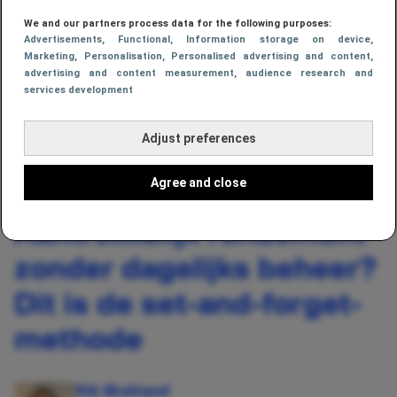
We and our partners process data for the following purposes:
Advertisements
, Functional
, Information storage on device
,
Marketing
, Personalisation
, Personalised advertising and content,
advertising and content measurement, audience research and
services development
Adjust preferences
AFBEELDING: ISTOCK
Agree and close
Aantrekkelijk rendement
zonder dagelijks beheer?
Dit is de set-and-forget-
methode
Rik Blokland