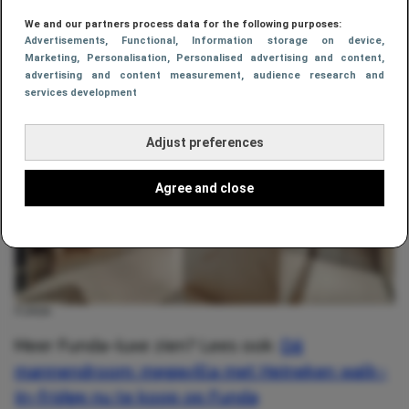
We and our partners process data for the following purposes:
Advertisements
, Functional
, Information storage on device
,
FUNDA
Marketing
, Personalisation
, Personalised advertising and content,
advertising and content measurement, audience research and
services development
Adjust preferences
Agree and close
FUNDA
Meer Funda-luxe zien? Lees ook:
Dé
mannendroom: megavilla met Heineken walk-
in-fridge nu te koop op Funda