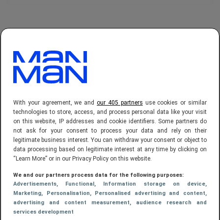
LEES MEER
REIZEN
With your agreement, we and
our 405 partners
use cookies or similar
technologies to store, access, and process personal data like your visit
Reizigers opgelet! Onze
on this website, IP addresses and cookie identifiers. Some partners do
5 tips voor de ultieme
not ask for your consent to process your data and rely on their
reis door Thailand
legitimate business interest. You can withdraw your consent or object to
data processing based on legitimate interest at any time by clicking on
“Learn More” or in our Privacy Policy on this website.
We and our partners process data for the following purposes:
REIZEN
Advertisements
, Functional
, Information storage on device
,
Marketing
, Personalisation
, Personalised advertising and content,
Vliegend op vakantie: de
advertising and content measurement, audience research and
best- en
services development