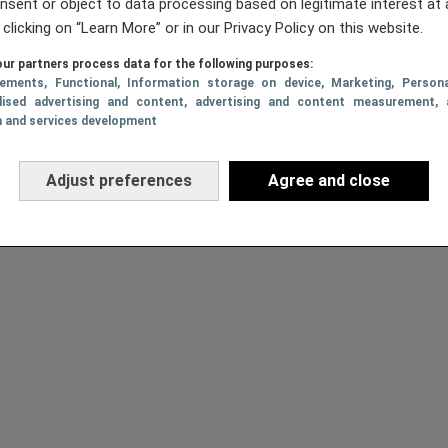
nsent or object to data processing based on legitimate interest at 
 clicking on “Learn More” or in our Privacy Policy on this website.
ur partners process data for the following purposes:
sements
, Functional
, Information storage on device
, Marketing
, Persona
lised advertising and content, advertising and content measurement, 
h and services development
Adjust preferences
Agree and close