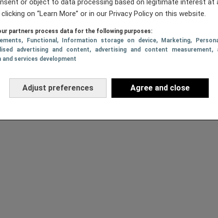
nsent or object to data processing based on legitimate interest at 
 clicking on “Learn More” or in our Privacy Policy on this website.
ur partners process data for the following purposes:
sements
, Functional
, Information storage on device
, Marketing
, Persona
lised advertising and content, advertising and content measurement, 
h and services development
Adjust preferences
Agree and close