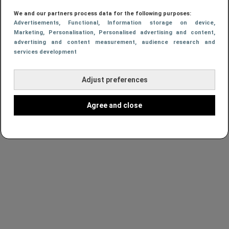
warmte vasthoudt.
We and our partners process data for the following purposes:
Advertisements
, Functional
, Information storage on device
,
Marketing
, Personalisation
, Personalised advertising and content,
advertising and content measurement, audience research and
services development
Adjust preferences
Agree and close