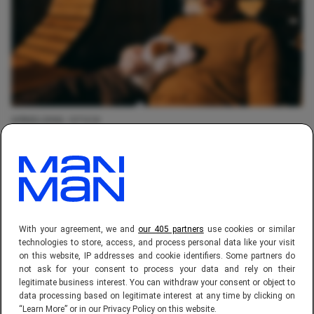
AFBEELDING: ISTOCK
Aantrekkelijk rendement
zonder dagelijks beheer?
Dit is de set-and-forget-
With your agreement, we and
our 405 partners
use cookies or similar
methode
technologies to store, access, and process personal data like your visit
on this website, IP addresses and cookie identifiers. Some partners do
not ask for your consent to process your data and rely on their
legitimate business interest. You can withdraw your consent or object to
Rik Blokland
data processing based on legitimate interest at any time by clicking on
23 jul 2026, 19:00
“Learn More” or in our Privacy Policy on this website.