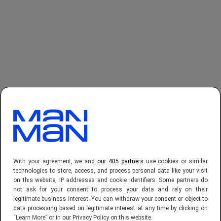
Overigens is de inzet van ChatGPT voor het
winnen van financieel advies inmiddels ook
populair onder de jongeren die in Nederland
With your agreement, we and
our 405 partners
use cookies or similar
wonen.
“Uit recent onderzoek bleek dat ruim
technologies to store, access, and process personal data like your visit
on this website, IP addresses and cookie identifiers. Some partners do
de helft van de Nederlanders AI om advies
not ask for your consent to process your data and rely on their
vraagt voor geldzaken”,
aldus Colin Sanders,
legitimate business interest. You can withdraw your consent or object to
data processing based on legitimate interest at any time by clicking on
expert Financiële Gemoedsrust bij NN.
“Het
“Learn More” or in our Privacy Policy on this website.