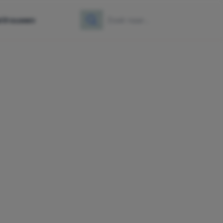
e
Vrouwen
Zoeken
Zoek naar: