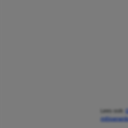
Lees ook:
miljoenenb