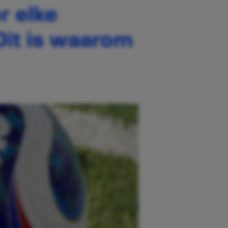
r elke
Dit is waarom