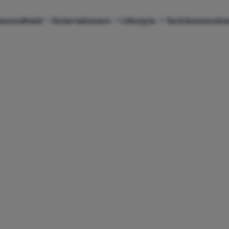
ezondheid
Entertainment
Lifestyle
Tech
Automotiv