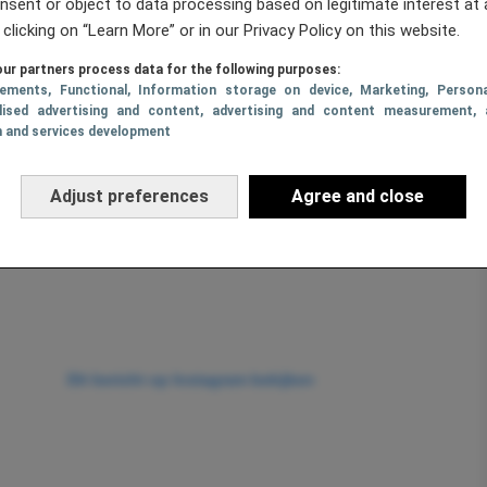
nsent or object to data processing based on legitimate interest at 
 clicking on “Learn More” or in our Privacy Policy on this website.
ur partners process data for the following purposes:
sements
, Functional
, Information storage on device
, Marketing
, Persona
lised advertising and content, advertising and content measurement, 
h and services development
Adjust preferences
Agree and close
Dit bericht op Instagram bekijken