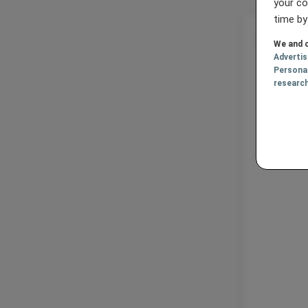
your co
time by
We and o
Adverti
Persona
researc