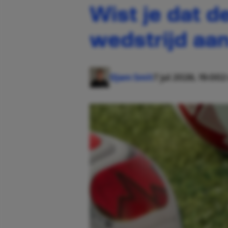
Wist je dat d
wedstrijd aa
Djem Smit
7 jul 2026, 19:00
2