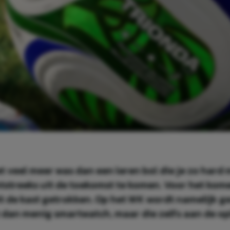
 veel meer was dan een leren bol die je zo hard m
chtstreeks uit de toekomst te komen. Voor het k
t de kast getrokken. Op het WK wordt namelijk ge
t dan menig smartwatch, maar die zelfs aan de o