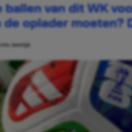
e ballen van dit WK voo
n de oplader moeten? 
 min. leestijd