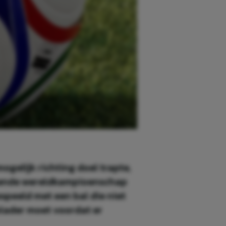
ogelijk richting doel trapte,
omende wereldkampioenschap
speeld met een bal die niet
plader moet voordat er