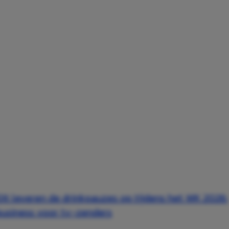
Dit leveren de drinkpauzes op tijdens het WK 2026:
usiness voor tv-zenders