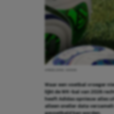
AFBEELDING: ADIDAS
Waar een voetbal vroeger niet
lijkt de WK-bal van 2026 re
heeft Adidas opnieuw alles ui
alleen sneller data verzamel
gevoetbald kan worden.