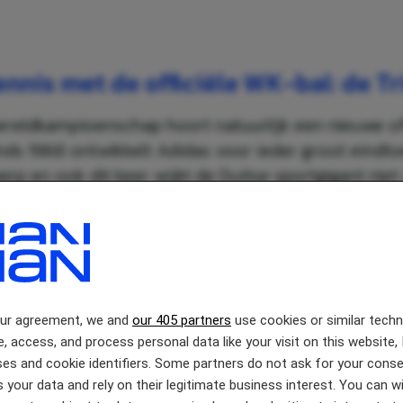
nnis met de officiële WK-bal: de T
wereldkampioenschap hoort natuurlijk een nieuwe of
nds 1968 ontwikkelt Adidas voor ieder groot eindt
rp en ook dit keer wijkt de Duitse sportgigant niet
WK-bal draagt de naam Trionda. Het ontwerp staat
n van de drie gastlanden. In de kleuren, patronen en
 zijn verwijzingen verwerkt naar de Verenigde Stat
our agreement, we and
our 405 partners
use cookies or similar tech
 Daarmee is de Trionda niet alleen een sportattribu
e, access, and process personal data like your visit on this website, 
sueel eerbetoon aan het gezamenlijke gastheersc
es and cookie identifiers. Some partners do not ask for your conse
 al getoond aan het publiek.
 your data and rely on their legitimate business interest. You can 