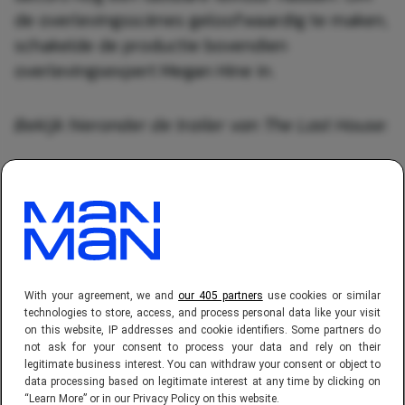
de overlevingsscènes geloofwaardig te maken,
schakelde de productie bovendien
overlevingsexpert Megan Hine in.
Bekijk hieronder de trailer van The Last House:
Lees ook:
Wat een hit: Franse actieserie schiet
uit het niets naar de Netflix top 10 in meer dan
honderd landen
Twee acteurs die je niet samen
With your agreement, we and
our 405 partners
use cookies or similar
technologies to store, access, and process personal data like your visit
had verwacht in
The Last House
on this website, IP addresses and cookie identifiers. Some partners do
not ask for your consent to process your data and rely on their
legitimate business interest. You can withdraw your consent or object to
De hoofdrollen zijn voor Greta Lee en Wagner
data processing based on legitimate interest at any time by clicking on
Moura. Lee, bekend van
Past Lives
(2023) en de
“Learn More” or in our Privacy Policy on this website.