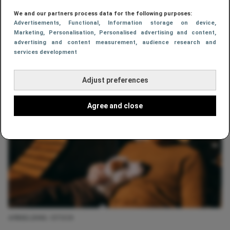
We and our partners process data for the following purposes:
Advertisements
, Functional
, Information storage on device
,
Marketing
, Personalisation
, Personalised advertising and content,
advertising and content measurement, audience research and
services development
Adjust preferences
Agree and close
AFBEELDING: ISTOCK