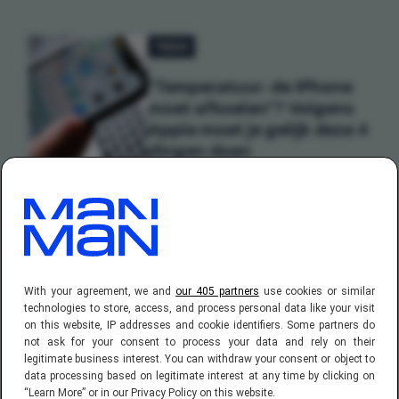
TECH
"Temperatuur: de iPhone
moet afkoelen"? Volgens
Apple moet je gelijk deze 4
dingen doen
TECH
Wat gebeurt er eigenlijk
met je online leven als
With your agreement, we and
our 405 partners
use cookies or similar
je komt te overlijden?
technologies to store, access, and process personal data like your visit
on this website, IP addresses and cookie identifiers. Some partners do
not ask for your consent to process your data and rely on their
legitimate business interest. You can withdraw your consent or object to
GELD
data processing based on legitimate interest at any time by clicking on
“Learn More” or in our Privacy Policy on this website.