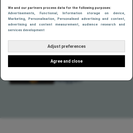
Nieuwe regelgeving Box 3
krijgt ontzettend veel
We and our partners process data for the following purposes:
Advertisements
, Functional
, Information storage on device
,
kritiek van economen: "Het
Marketing
, Personalisation
, Personalised advertising and content,
is een vrij bizarre situatie"
advertising and content measurement, audience research and
services development
FINANCE
Adjust preferences
De waarde van fysiek
Agree and close
goud en zilver schiet
omhoog: slim om nu te
beleggen?