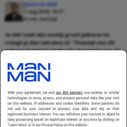
Quint De Wolf
7 aug 2026, 16:57
6 min. leestijd
Je ziet vaak een onwijs groot gebouw en
vraagt je dan wel eens af: "Hoeveel zou dit
gebouw kosten?" Vaak zijn de prijzen van de
bouwwerken wel bekend, maar niet iedereen
weet precies hoeveel dat is. Daarom zetten
wij de 9 duurste gebouwen in de wereld op
een rijtje
With your agreement, we and
our 405 partners
use cookies or similar
technologies to store, access, and process personal data like your visit
on this website, IP addresses and cookie identifiers. Some partners do
not ask for your consent to process your data and rely on their
legitimate business interest. You can withdraw your consent or object to
data processing based on legitimate interest at any time by clicking on
“Learn More” or in our Privacy Policy on this website.