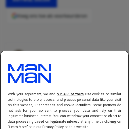
Voeg ons toe als voorkeursbron
Djem Smit
Als student journalistiek zet Djem zich in voor het
schrijven van interessante en relevante verhalen.
Met een brede interesse in sport, muziek en
technologie voelt hij zich bij MAN MAN als een vis in
het water. Of het nu gaat om sportprestaties of
With your agreement, we and
our 405 partners
use cookies or similar
technologies to store, access, and process personal data like your visit
nieuwe muziek, hij duikt er als beginnend journalist
on this website, IP addresses and cookie identifiers. Some partners do
vol overgave in om lezers te informeren en te
not ask for your consent to process your data and rely on their
inspireren.
legitimate business interest. You can withdraw your consent or object to
Alle artikelen van Djem Smit
data processing based on legitimate interest at any time by clicking on
“Learn More” or in our Privacy Policy on this website.