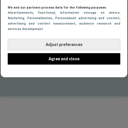
4,7 miljoen opleveren
We and our partners process data for the following purposes:
Advertisements
, Functional
, Information storage on device
,
Marketing
, Personalisation
, Personalised advertising and content,
advertising and content measurement, audience research and
AUTOMOTIVE
services development
Slechts 25 ter wereld: dit
is enige speedboot die
Adjust preferences
Porsche Design ooit heeft
gemaakt
Agree and close