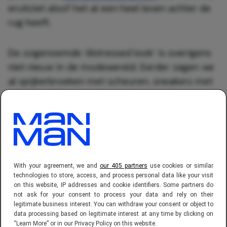
eruitziet alsof het al een heel leven achter de
rug heeft.
De zogenoemde ‘distressed look’ is overigens
niet nieuw in de modewereld. Eerder zagen we
al spijkerbroeken met scheuren, sneakers met
een gebruikte uitstraling en jassen die expres
verouderd zijn gemaakt. Prada gaat nu alleen
een stap verder door een shirt te maken dat
bijna lijkt alsof het per ongeluk vies uit de
wasmachine is gekomen.
With your agreement, we and
our 405 partners
use cookies or similar
technologies to store, access, and process personal data like your visit
on this website, IP addresses and cookie identifiers. Some partners do
not ask for your consent to process your data and rely on their
legitimate business interest. You can withdraw your consent or object to
data processing based on legitimate interest at any time by clicking on
“Learn More” or in our Privacy Policy on this website.