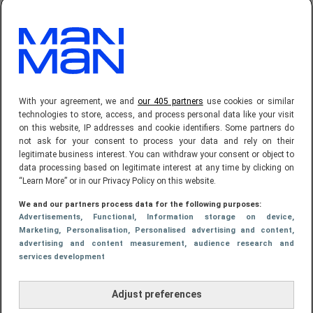
ALDI komt met eigen fanwear
collectie: van sweaters tot
heuptasjes
With your agreement, we and
our 405 partners
use cookies or similar
technologies to store, access, and process personal data like your visit
on this website, IP addresses and cookie identifiers. Some partners do
not ask for your consent to process your data and rely on their
legitimate business interest. You can withdraw your consent or object to
data processing based on legitimate interest at any time by clicking on
“Learn More” or in our Privacy Policy on this website.
We and our partners process data for the following purposes:
Advertisements
, Functional
, Information storage on device
,
Marketing
, Personalisation
, Personalised advertising and content,
STIJL
advertising and content measurement, audience research and
services development
Dit is volgens vrouwen de perfecte
outfit voor een man
Adjust preferences