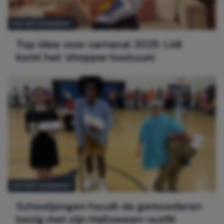
ENTERTAINMENT
Top idee voor carnaval 2025: Lidl
komt het ‘shopper kostuum’
ENTERTAINMENT
Schooljongen houdt de gemoederen
bezig met zijn Halloween-outfit