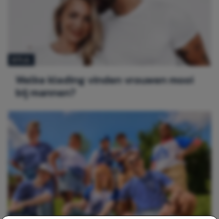
STIJL
Welke kleding vinden vrouwen mooi
bij mannen?
STIJL