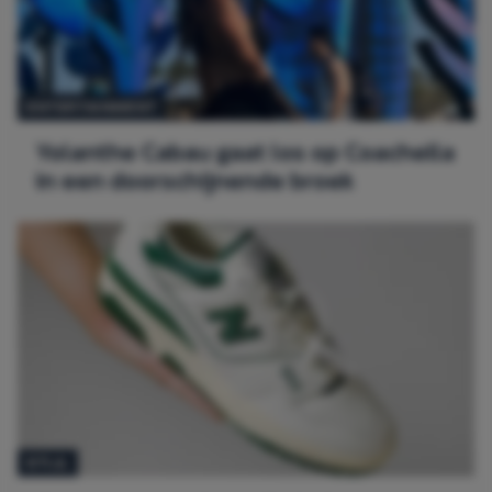
ENTERTAINMENT
Yolanthe Cabau gaat los op Coachella
in een doorschijnende broek
STIJL