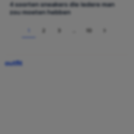
4 soorten sneakers die iedere man
zou moeten hebben
1
2
3
…
10
Page
PAGE
PAGE
PAGE
VOLGENDE
outfit