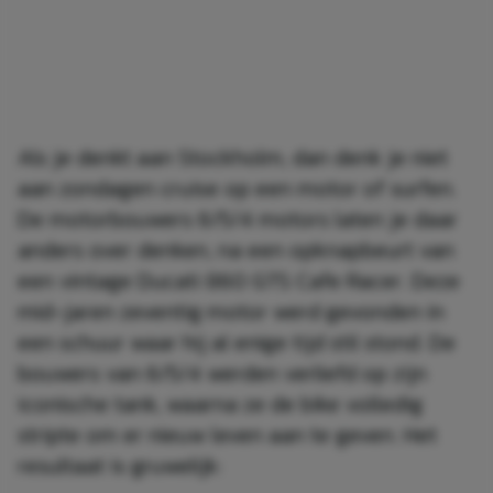
Als je denkt aan Stockholm, dan denk je niet
aan zondagen cruise op een motor of surfen.
De motorbouwers 6/5/4 motors laten je daar
anders over denken, na een opknapbeurt van
een vintage Ducati 860 GTS Cafe Racer. Deze
mid-jaren zeventig motor werd gevonden in
een schuur waar hij al enige tijd stil stond. De
bouwers van 6/5/4 werden verliefd op zijn
iconische tank, waarna ze de bike volledig
stripte om er nieuw leven aan te geven. Het
resultaat is gruwelijk: