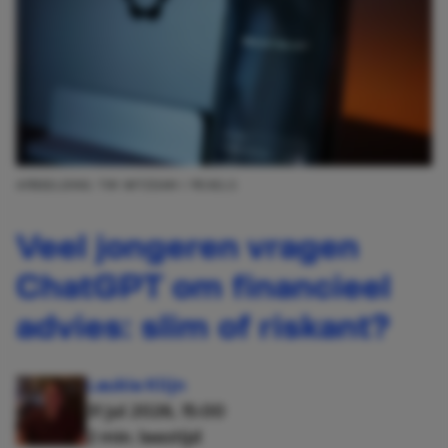
AFBEELDING: TIM WITZDAM / PEXELS
Veel jongeren vragen
ChatGPT om financieel
advies: slim of riskant?
Laukie Klijn
31 jul 2026, 15:00
2 min. leestijd