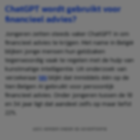
ChatGPT wordt gebruikt voor
financieel advies?
Jongeren zetten steeds vaker ChatGPT in om
financieel advies te krijgen. Met name in België
blijken jonge mensen hun geldzaken
tegenwoordig vaak te regelen met de hulp van
kunstmatige intelligentie. Uit onderzoek van
verzekeraar
NN
blijkt dat inmiddels één op de
tien Belgen AI gebruikt voor persoonlijk
financieel advies. Onder jongeren tussen de 18
en 34 jaar ligt dat aandeel zelfs op maar liefst
22%.