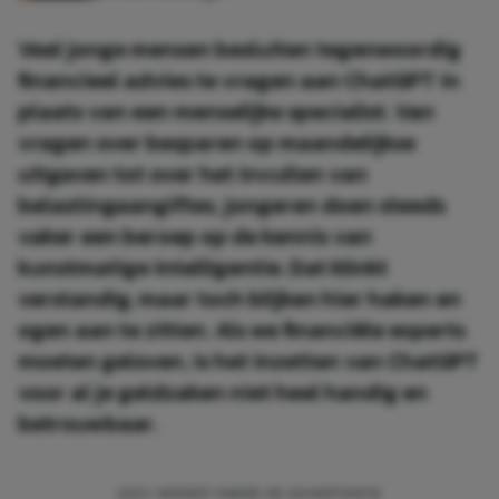
Veel jonge mensen besluiten tegenwoordig
financieel advies te vragen aan ChatGPT in
plaats van een menselijke specialist. Van
vragen over besparen op maandelijkse
uitgaven tot over het invullen van
belastingaangiftes, jongeren doen steeds
vaker een beroep op de kennis van
kunstmatige intelligentie. Dat klinkt
verstandig, maar toch blijken hier haken en
ogen aan te zitten. Als we financiële experts
moeten geloven, is het inzetten van ChatGPT
voor al je geldzaken niet heel handig en
betrouwbaar.