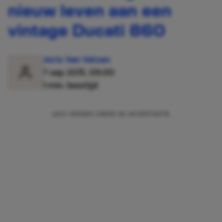
nieuw leven aan een
vintage Ducati 860
Joris Van Velzen
7 sep 2015, 09:00
1 min. leestijd