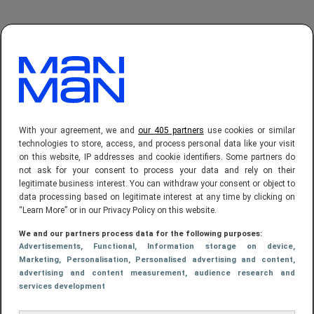
LEES MEER
TECH
With your agreement, we and
our 405 partners
use cookies or similar
technologies to store, access, and process personal data like your visit
Veel jongeren vragen
on this website, IP addresses and cookie identifiers. Some partners do
ChatGPT om financieel
not ask for your consent to process your data and rely on their
advies: slim of riskant?
legitimate business interest. You can withdraw your consent or object to
data processing based on legitimate interest at any time by clicking on
“Learn More” or in our Privacy Policy on this website.
We and our partners process data for the following purposes:
TECH
Advertisements
, Functional
, Information storage on device
,
Marketing
, Personalisation
, Personalised advertising and content,
Opmerkelijk:
advertising and content measurement, audience research and
socialmediaplatform X
services development
biedt nu ook