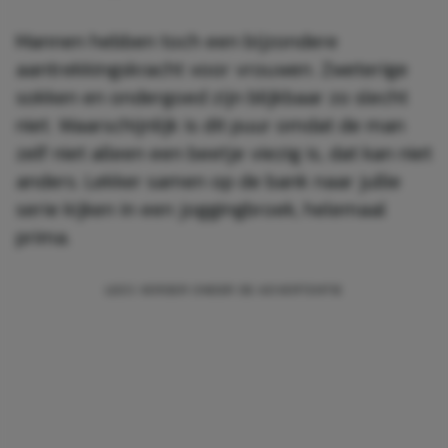
Mannen hebben toch een bijzondere
aantrekkingskracht voor vrouwen. Zweterige
sokken en ondergoed zijn blijkbaar zo slecht
niet. Waarschijnlijk is dit puur omdat de man
zelf niet alleen een beetje viezig is, dat kan niet
anders. Lekker samen op de bank naar jullie
serie kijken in een joggingbroek, helemaal
prima.