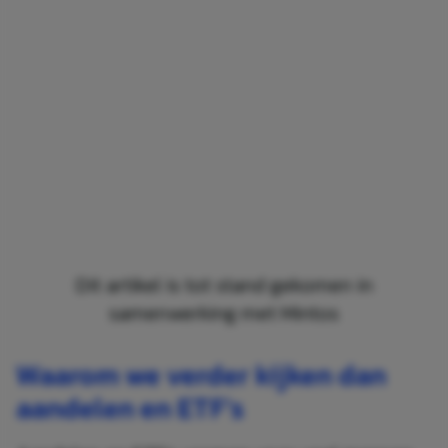
Dit artikel is tot stand gekomen in
samenwerking met Mintos
Waarom we verder kijken dan
aandelen en ETF’s