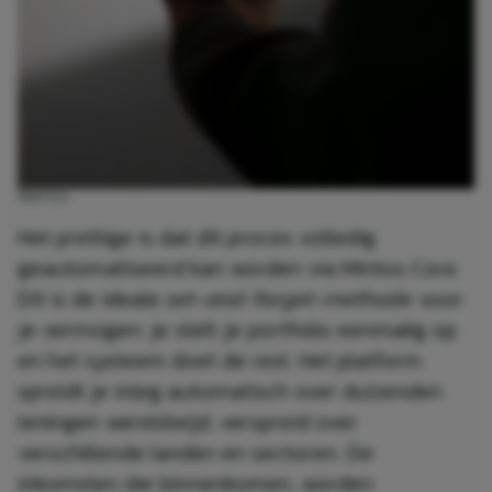
MINTOS
Het prettige is dat dit proces volledig
geautomatiseerd kan worden via Mintos Core.
Dit is de ideale
set-and-forget-methode
voor
je vermogen: je stelt je portfolio eenmalig op
en het systeem doet de rest. Het platform
spreidt je inleg automatisch over duizenden
leningen wereldwijd, verspreid over
verschillende landen en sectoren. De
inkomsten die binnenkomen, worden