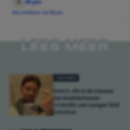
Bryan
Alle artikelen van Bryan
LEES MEER
VROUWEN
Foto's: dit is de nieuwe
(en beeldschone)
vriendin van zanger Rolf
Sanchez