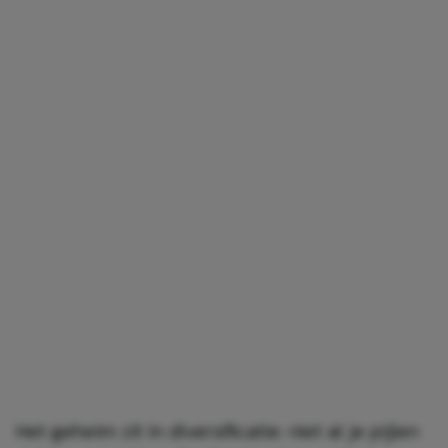
Het geheim zit in diversificatie: niet al je pijlen