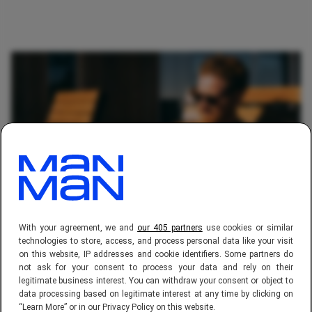
AFBEELDING: ISTOCK
With your agreement, we and
our 405 partners
use cookies or similar
technologies to store, access, and process personal data like your visit
on this website, IP addresses and cookie identifiers. Some partners do
Aantrekkelijk rendement
not ask for your consent to process your data and rely on their
legitimate business interest. You can withdraw your consent or object to
zonder dagelijks beheer?
data processing based on legitimate interest at any time by clicking on
“Learn More” or in our Privacy Policy on this website.