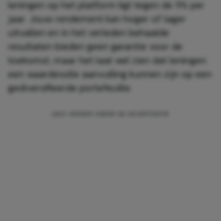
leningen op het platform ligt tegen de 11% per
jaar. Jouw rendement kan hoger of lager
uitvallen en in het verleden behaalde
resultaten bieden geen garantie voor de
toekomst, maar het laat wel zien dat leningen
een waardevolle aanvulling kunnen zijn op een
gediversifieerde portefeuille.