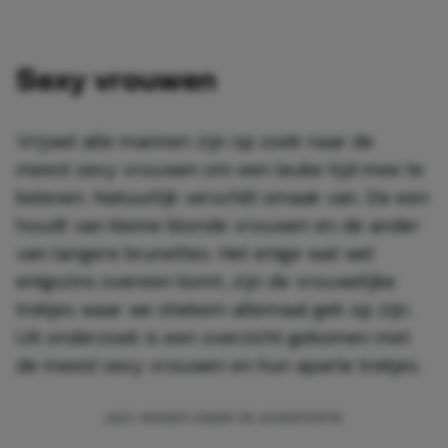
Sexy vrouwen
Vrijwel alle mannen zijn op zoek naar de
meest sexy vrouwen om een leuke tijd mee te
beleven. Natuurlijk verschilt smaak van. De een
houdt van kleine blonde vrouwen en de ander
van langere brunettes. Het enige wat wel
enigszins overeen komt, zijn de vrouwelijke
trekjes waar we stiekem allemaal gek op zijn.
Uit onderzoek is een overzicht gekomen met
de meest sexy vrouwen en hun aparte trekjes.