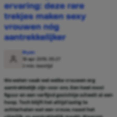
ervaring: deze rare
trekjes maken sexy
vrouwen nóg
aantrekkelijker
Bryan
18 apr 2019, 05:27
2 min. leestijd
We weten vaak wel welke vrouwen erg
aantrekkelijk zijn voor ons. Een heel mooi
figuur en een verfijnd gezichtje scheelt al een
hoop. Toch blijft het altijd lastig te
achterhalen wat een vrouw, naast het
uiterlijk, zo aantrekkelijk maakt. Waarom