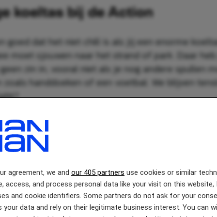
e koeltas bij de Action
goed dat het niet chill is als jij een enorme koelt
e moet sjouwen naar het strand of park. Daar heb
geen zin in, vooral niet als je nog andere spullen 
oals handdoeken of een voetbal. We blijven tens
ight?
our agreement, we and
our 405 partners
use cookies or similar tech
e, access, and process personal data like your visit on this website, 
es and cookie identifiers. Some partners do not ask for your conse
 your data and rely on their legitimate business interest. You can 