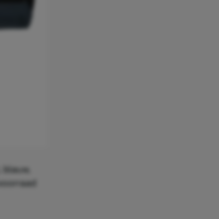
, blauw,
voorraad