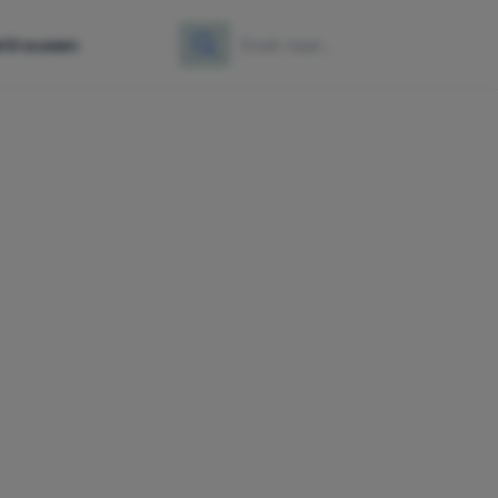
e
Vrouwen
Zoeken
Zoek naar: