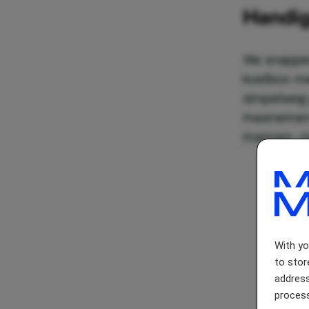
Handig
We snappen 
koelbox me
simpelweg 
meenemen z
mannen,
r
With y
to stor
address
process