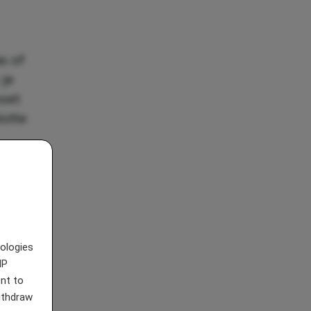
as of
 je
moet
lotte
nologies
IP
nt to
withdraw