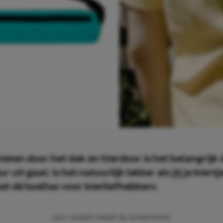
eten door het dak en hierdoor is het belangrijk 
 uit gaat, is het natuurlijk lekker als jij je bier
t dé koeltas voor bierliefhebbers.