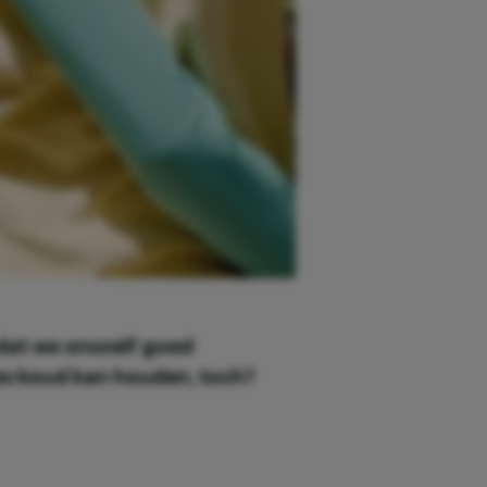
dat we onszelf goed
tjes koud kan houden, toch?