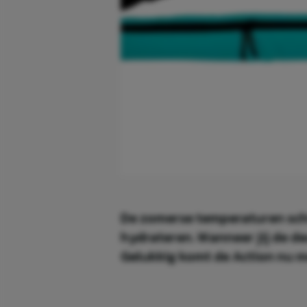
De zomerse temperaturen schi
hydrateren. Wanneer jij de deur
Gelukkig komt de Action nu me