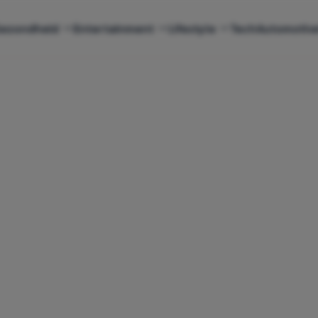
ezondheid
Entertainment
Lifestyle
Tech
Automotiv