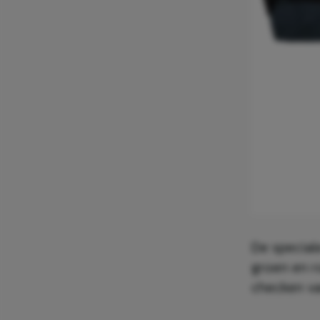
De speciale
groen en r
checken va