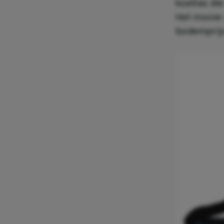
koeltas die
Het mooie 
bodemprijs