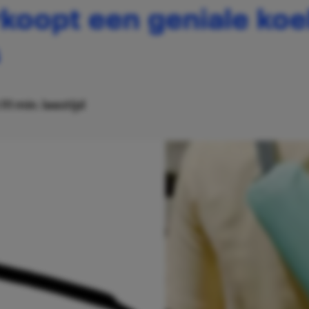
koopt een geniale koel
s
11
1 min. leestijd