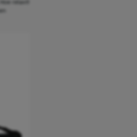
 Hoe relaxt!
een