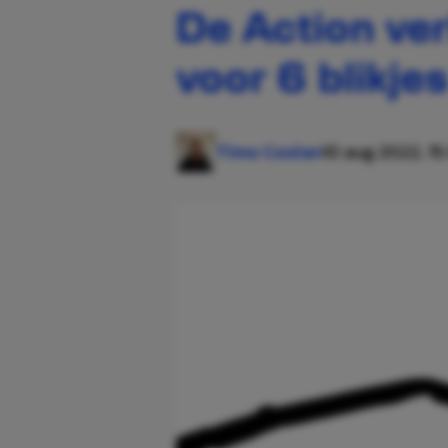
De Action ver
voor 6 blikje
Timo Coolen
10 aug 2022, 15: