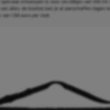
 speciaal ontworpen is voor zes blikjes van 330 ml.
van alles: de koeltas kan je al aanschaffen tegen 
 van 1,98 euro per stuk.