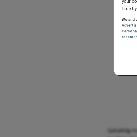
your co
time by
We and o
Adverti
Persona
researc
Gelukkig m