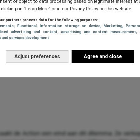
nsent or object to data processing based on legitimate interest at 
 clicking on “Learn More” or in our Privacy Policy on this website.
ur partners process data for the following purposes:
sements
, Functional
, Information storage on device
, Marketing
, Persona
lised advertising and content, advertising and content measurement, 
h and services development
Adjust preferences
Agree and close
aakt de Action een eind aan dit dilemma. Ze verk