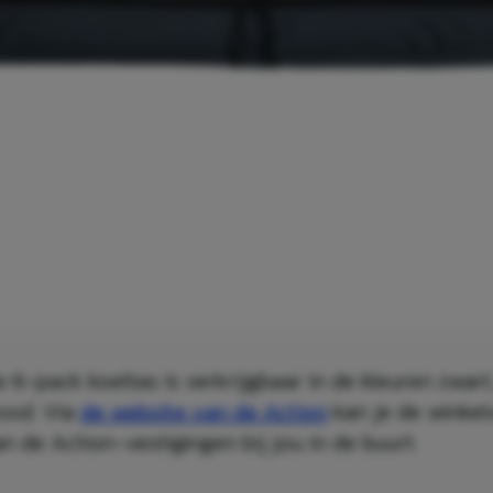
 6-pack koeltas is verkrijgbaar in de kleuren zwart
ood. Via
de website van de Action
kan je de winkel
n de Action-vestigingen bij jou in de buurt.