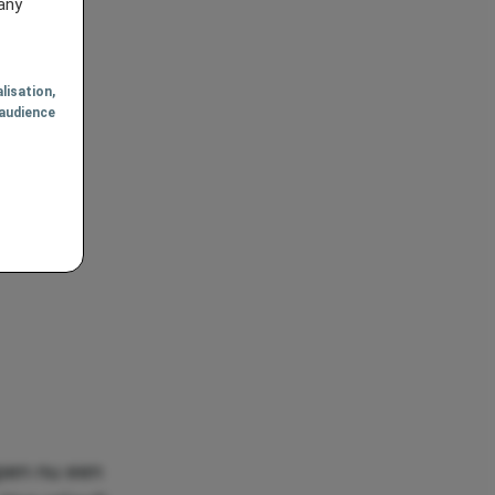
any
lisation
,
audience
open nu een