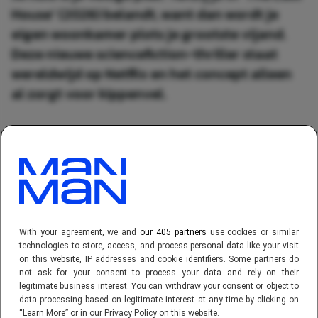
House' (2026) belandt, want dan wordt je
eigen woonkamer plots je grootste vijand.
Deze nieuwe sciencefiction-thriller staat
wereldwijd op Netflix en het concept alleen
al zorgt voor kippenvel.
With your agreement, we and
our 405 partners
use cookies or similar
technologies to store, access, and process personal data like your visit
on this website, IP addresses and cookie identifiers. Some partners do
not ask for your consent to process your data and rely on their
legitimate business interest. You can withdraw your consent or object to
data processing based on legitimate interest at any time by clicking on
“Learn More” or in our Privacy Policy on this website.