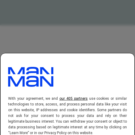
With your agreement, we and
our 405 partners
use cookies or similar
technologies to store, access, and process personal data like your visit
on this website, IP addresses and cookie identifiers. Some partners do
not ask for your consent to process your data and rely on their
legitimate business interest. You can withdraw your consent or object to
data processing based on legitimate interest at any time by clicking on
“Learn More” or in our Privacy Policy on this website.