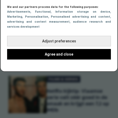
We and our partners process data for the following purposes:
Advertisements
, Functional
, Information storage on device
,
Marketing
, Personalisation
, Personalised advertising and content,
advertising and content measurement, audience research and
services development
FILMS & SERIES
Action-komedie met
Adjust preferences
Glen Powell uit 2024
krijgt nu een eigen serie
Agree and close
op Netflix
FILMS & SERIES
Netflix kijktip: Vlaamse
serie valt zéér goed in de
smaak en krijgt een 7,2 op
IMDb