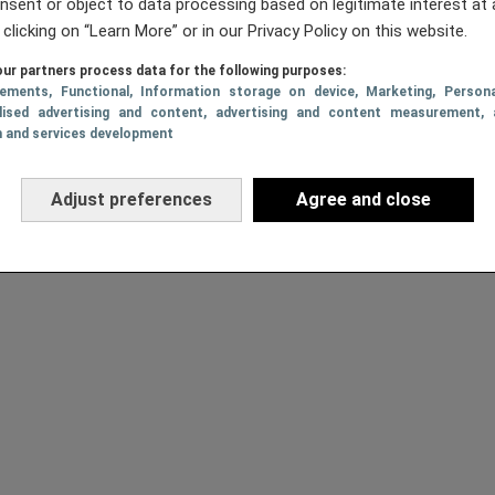
nsent or object to data processing based on legitimate interest at 
 clicking on “Learn More” or in our Privacy Policy on this website.
ur partners process data for the following purposes:
sements
, Functional
, Information storage on device
, Marketing
, Persona
lised advertising and content, advertising and content measurement, 
h and services development
Adjust preferences
Agree and close