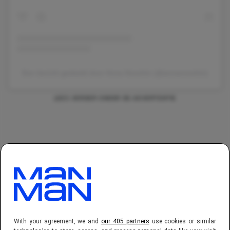
Een bericht gedeeld door Anna Nooshin (@annanooshin)
With your agreement, we and
our 405 partners
use cookies or similar