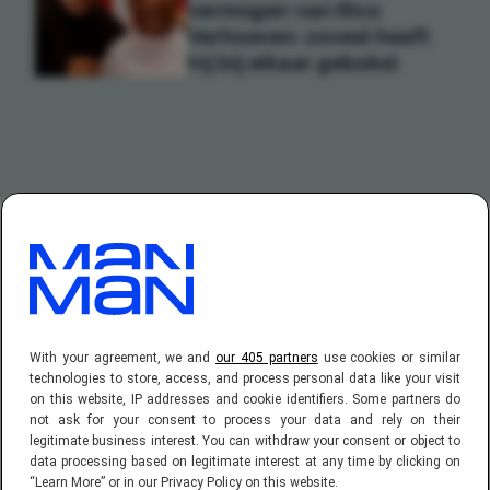
vermogen van Rico
Verhoeven: zoveel heeft
hij bij elkaar gebokst
With your agreement, we and
our 405 partners
use cookies or similar
technologies to store, access, and process personal data like your visit
on this website, IP addresses and cookie identifiers. Some partners do
not ask for your consent to process your data and rely on their
legitimate business interest. You can withdraw your consent or object to
data processing based on legitimate interest at any time by clicking on
“Learn More” or in our Privacy Policy on this website.