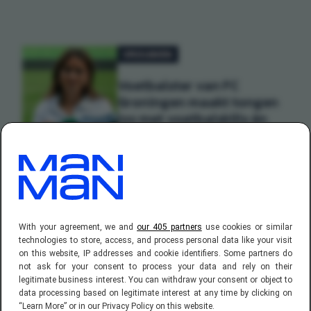
VROUWEN
Voetbalster van FC
Groningen maakt tongen
los met voetbalskills én
verbluffende looks
VROUWEN
Foto's: dit is de nieuwe
With your agreement, we and
our 405 partners
use cookies or similar
(en beeldschone)
technologies to store, access, and process personal data like your visit
vriendin van zanger Rolf
on this website, IP addresses and cookie identifiers. Some partners do
Sanchez
not ask for your consent to process your data and rely on their
legitimate business interest. You can withdraw your consent or object to
data processing based on legitimate interest at any time by clicking on
“Learn More” or in our Privacy Policy on this website.