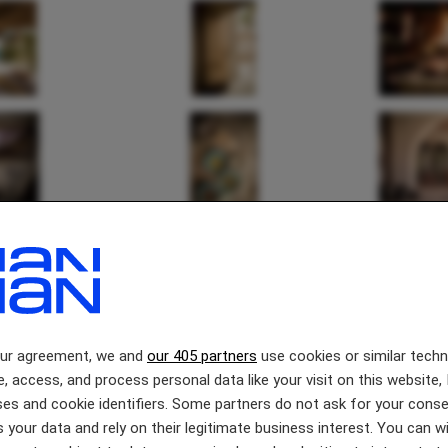
our agreement, we and
our 405 partners
use cookies or similar tech
e, access, and process personal data like your visit on this website, 
es and cookie identifiers. Some partners do not ask for your conse
 your data and rely on their legitimate business interest. You can 