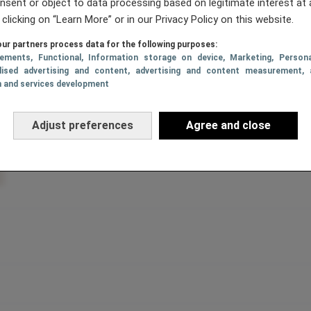
nsent or object to data processing based on legitimate interest at 
 clicking on “Learn More” or in our Privacy Policy on this website.
ur partners process data for the following purposes:
sements
, Functional
, Information storage on device
, Marketing
, Persona
lised advertising and content, advertising and content measurement, 
h and services development
sbron
Adjust preferences
Agree and close