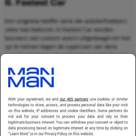
6. Fastest Car
Een originele Netflix serie die autoliefhebbers
zeker kan bekoren. In Fastest Car worden
bouwers van custom auto’s uitgedaagd om het
op te nemen tegen de supercars van deze
wereld. Het is een Amerikaanse productie met
een soort reality opzet, maar volgens Netflix is
er geen script.
With your agreement, we and
our 405 partners
use cookies or similar
technologies to store, access, and process personal data like your visit
on this website, IP addresses and cookie identifiers. Some partners do
not ask for your consent to process your data and rely on their
legitimate business interest. You can withdraw your consent or object to
data processing based on legitimate interest at any time by clicking on
“Learn More” or in our Privacy Policy on this website.