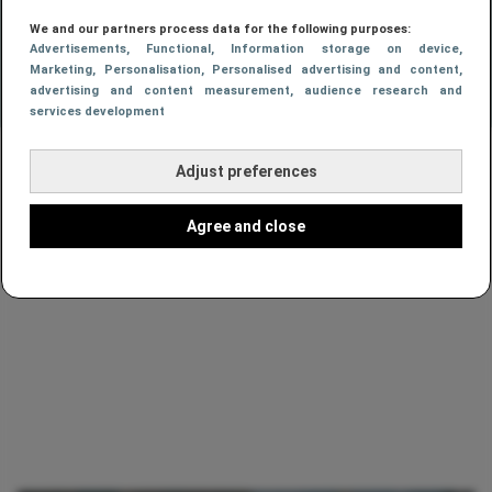
We and our partners process data for the following purposes:
Advertisements
, Functional
, Information storage on device
,
Marketing
, Personalisation
, Personalised advertising and content,
advertising and content measurement, audience research and
services development
Adjust preferences
Agree and close