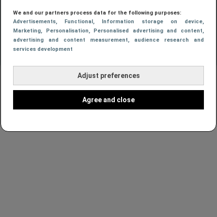
(t.w.v. ruim € 70 miljoen)
We and our partners process data for the following purposes:
Advertisements
, Functional
, Information storage on device
,
Marketing
, Personalisation
, Personalised advertising and content,
advertising and content measurement, audience research and
services development
Adjust preferences
Agree and close