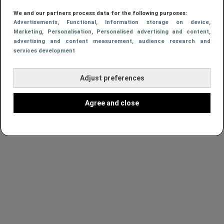
We and our partners process data for the following purposes:
Advertisements
, Functional
, Information storage on device
,
Marketing
, Personalisation
, Personalised advertising and content,
advertising and content measurement, audience research and
services development
Adjust preferences
Agree and close