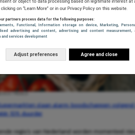
nsent or object to data processing based on legitimate interest at 
 clicking on “Learn More” or in our Privacy Policy on this website.
ur partners process data for the following purposes:
sements
, Functional
, Information storage on device
, Marketing
, Persona
lised advertising and content, advertising and content measurement, 
h and services development
Adjust preferences
Agree and close
EVICH / PEXELS
Supermarkten slaan alarm: boodschappen volgend 
éér 10% duurder
llende regio’s van Nederland worden momenteel ni