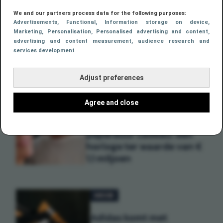
VERZORGING
We and our partners process data for the following purposes:
Advertisements
, Functional
, Information storage on device
,
Kruidvat-product
Marketing
, Personalisation
, Personalised advertising and content,
(€1,99) werkt
advertising and content measurement, audience research and
verbazingwekkend goed
services development
tegen vlekken
Adjust preferences
MODE
Agree and close
Cristiano Ronaldo krijgt
peperduur cadeau: een
horloge ter waarde van €
1,1 miljoen
MODE
Adidas komt met