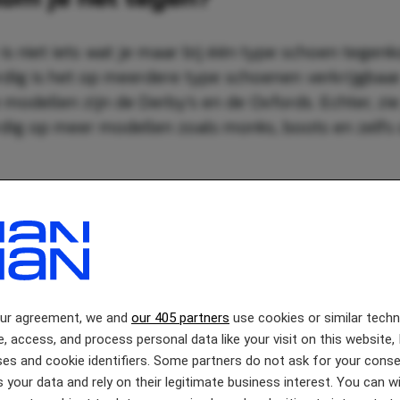
is niet iets wat je maar bij één type schoen tegen
ig is het op meerdere type schoenen verkrijgbaar
 modellen zijn de Derby’s en de Oxfords. Echter, zie
ig op meer modellen zoals monks, boots en zelfs
our agreement, we and
our 405 partners
use cookies or similar tech
e, access, and process personal data like your visit on this website, 
es and cookie identifiers. Some partners do not ask for your conse
 your data and rely on their legitimate business interest. You can 