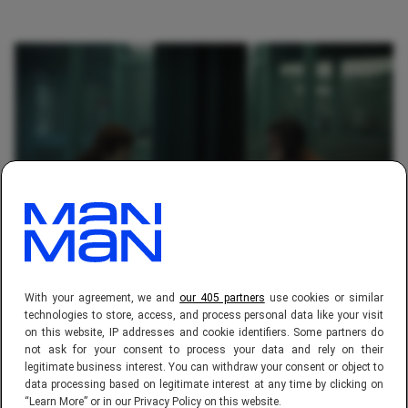
AFBEELDING: I WILL FIND YOU / NETFLIX
‘I Will Find You’-fans
With your agreement, we and
our 405 partners
use cookies or similar
technologies to store, access, and process personal data like your visit
opgelet: er komt nóg een
on this website, IP addresses and cookie identifiers. Some partners do
not ask for your consent to process your data and rely on their
nieuwe Harlan Coben-
legitimate business interest. You can withdraw your consent or object to
data processing based on legitimate interest at any time by clicking on
“Learn More” or in our Privacy Policy on this website.