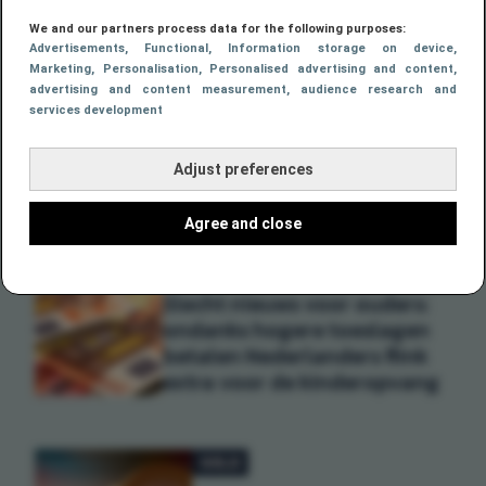
We and our partners process data for the following purposes:
Advertisements
, Functional
, Information storage on device
,
Marketing
, Personalisation
, Personalised advertising and content,
GELD
advertising and content measurement, audience research and
services development
Dit zijn de 9
duurste gebouwen
ter wereld
Adjust preferences
Agree and close
GELD
Slecht nieuws voor ouders:
ondanks hogere toeslagen
betalen Nederlanders flink
extra voor de kinderopvang
GELD