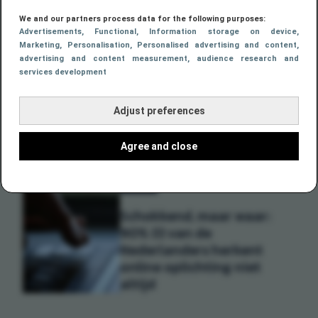
We and our partners process data for the following purposes:
GELD
Advertisements
, Functional
, Information storage on device
,
Marketing
, Personalisation
, Personalised advertising and content,
Opmerkelijke rechtszaak:
advertising and content measurement, audience research and
services development
Festival Intents eist
megabedrag, maar
verzekering weigert te
Adjust preferences
betalen
Agree and close
TECH
Schokkend, maar waar:
90% (!) van de
Nederlanders herkent
online oplichting niet
altijd