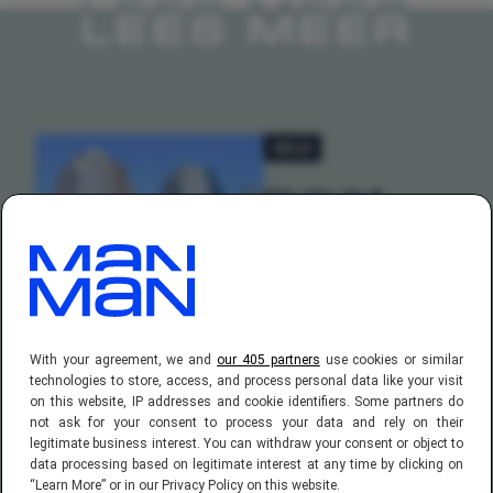
LEES MEER
GELD
Dit zijn de 9
duurste gebouwen
ter wereld
GELD
With your agreement, we and
our 405 partners
use cookies or similar
Slecht nieuws voor ouders:
technologies to store, access, and process personal data like your visit
ondanks hogere toeslagen
on this website, IP addresses and cookie identifiers. Some partners do
not ask for your consent to process your data and rely on their
betalen Nederlanders flink
legitimate business interest. You can withdraw your consent or object to
extra voor de kinderopvang
data processing based on legitimate interest at any time by clicking on
“Learn More” or in our Privacy Policy on this website.