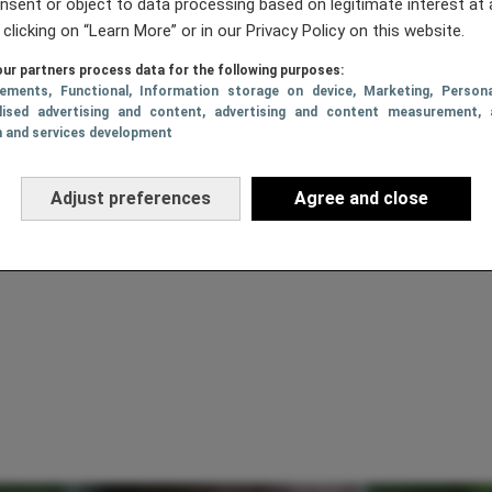
nsent or object to data processing based on legitimate interest at 
 clicking on “Learn More” or in our Privacy Policy on this website.
ur partners process data for the following purposes:
sements
, Functional
, Information storage on device
, Marketing
, Persona
lised advertising and content, advertising and content measurement, 
h and services development
Adjust preferences
Agree and close