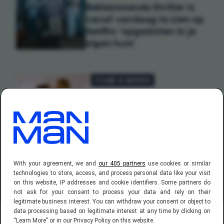
Beklemmende thriller is
vanaf vandaag te zien op
Netflix: 'opgesloten in je
eigen huis'
FILMS & SERIES
Action-komedie met
Glen Powell uit 2024
krijgt nu een eigen serie
op Netflix
With your agreement, we and
our 405 partners
use cookies or similar
technologies to store, access, and process personal data like your visit
on this website, IP addresses and cookie identifiers. Some partners do
not ask for your consent to process your data and rely on their
legitimate business interest. You can withdraw your consent or object to
data processing based on legitimate interest at any time by clicking on
“Learn More” or in our Privacy Policy on this website.