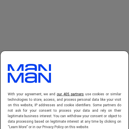
With your agreement, we and
our 405 partners
use cookies or similar
technologies to store, access, and process personal data like your visit
on this website, IP addresses and cookie identifiers. Some partners do
not ask for your consent to process your data and rely on their
legitimate business interest. You can withdraw your consent or object to
data processing based on legitimate interest at any time by clicking on
“Learn More” or in our Privacy Policy on this website.