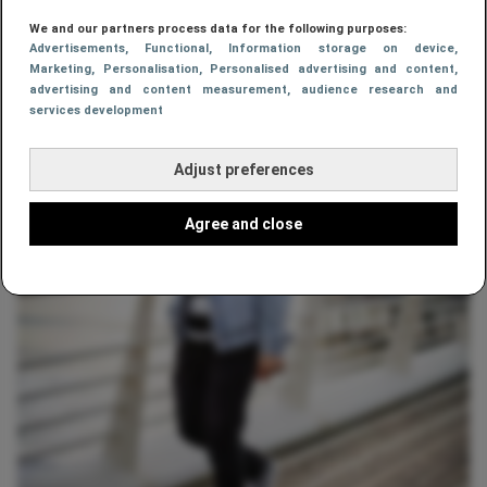
We and our partners process data for the following purposes:
Advertisements
, Functional
, Information storage on device
,
Marketing
, Personalisation
, Personalised advertising and content,
advertising and content measurement, audience research and
services development
Adjust preferences
Agree and close