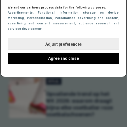
Godfather-horloge t.w.v.
We and our partners process data for the following purposes:
€ 2.100.000,- (!)
Advertisements
, Functional
, Information storage on device
,
Marketing
, Personalisation
, Personalised advertising and content,
advertising and content measurement, audience research and
services development
STIJL
Adjust preferences
Draag je een horloge
om je linker- of
rechterpols?
Agree and close
STIJL
Opvallende trend op het
WK 2026: waarom draagt
bijna elke voetballer roze
voetbalschoenen?