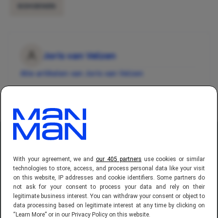
SCHOENEN
Joris van Velzen
Alle artikelen van Joris van Velzen
LEES MEER
With your agreement, we and
our 405 partners
use cookies or similar
technologies to store, access, and process personal data like your visit
on this website, IP addresses and cookie identifiers. Some partners do
MODE
not ask for your consent to process your data and rely on their
legitimate business interest. You can withdraw your consent or object to
Meesterwerk: Jacob & Co.
data processing based on legitimate interest at any time by clicking on
onthult speciaal
“Learn More” or in our Privacy Policy on this website.