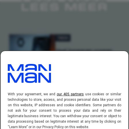
LEES MEER
TECH
Veel jongeren vragen
ChatGPT om financieel
advies: slim of riskant?
TECH
With your agreement, we and
our 405 partners
use cookies or similar
Opmerkelijk:
technologies to store, access, and process personal data like your visit
socialmediaplatform X
on this website, IP addresses and cookie identifiers. Some partners do
biedt nu ook
not ask for your consent to process your data and rely on their
legitimate business interest. You can withdraw your consent or object to
bankrekeningen aan
data processing based on legitimate interest at any time by clicking on
“Learn More” or in our Privacy Policy on this website.