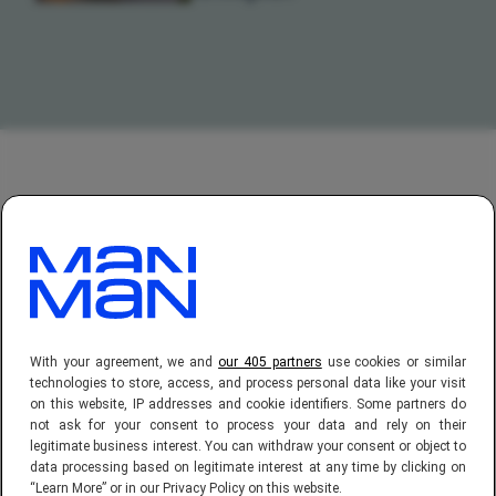
With your agreement, we and
our 405 partners
use cookies or similar
technologies to store, access, and process personal data like your visit
on this website, IP addresses and cookie identifiers. Some partners do
not ask for your consent to process your data and rely on their
legitimate business interest. You can withdraw your consent or object to
data processing based on legitimate interest at any time by clicking on
“Learn More” or in our Privacy Policy on this website.