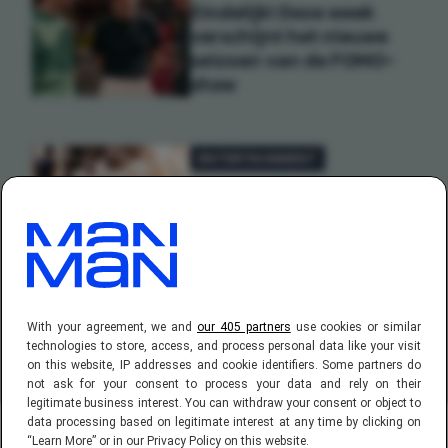
Eindelijk! Deze week
verschijnt het nieuwe
seizoen van de FOMO-
show
ENTERTAINMENT
Opmerkelijk: de
president van Tsjechië
is F1-fotograaf in zijn
vrije tijd
With your agreement, we and
our 405 partners
use cookies or similar
technologies to store, access, and process personal data like your visit
on this website, IP addresses and cookie identifiers. Some partners do
not ask for your consent to process your data and rely on their
legitimate business interest. You can withdraw your consent or object to
data processing based on legitimate interest at any time by clicking on
“Learn More” or in our Privacy Policy on this website.