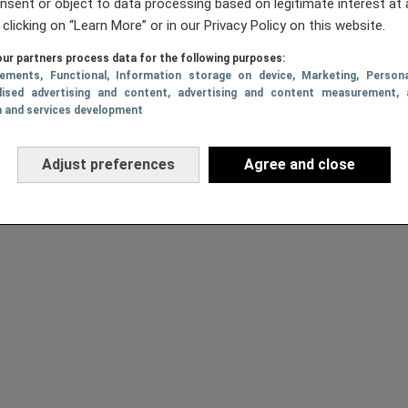
nsent or object to data processing based on legitimate interest at 
 clicking on “Learn More” or in our Privacy Policy on this website.
ur partners process data for the following purposes:
sements
, Functional
, Information storage on device
, Marketing
, Persona
lised advertising and content, advertising and content measurement, 
h and services development
Adjust preferences
Agree and close