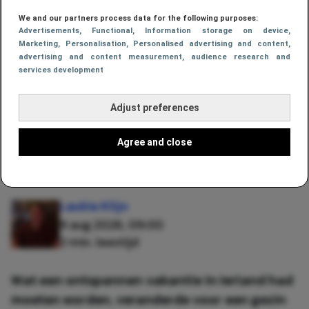
We and our partners process data for the following purposes:
Advertisements
, Functional
, Information storage on device
,
AFBEELDING: CARA FULLER / UNSPLASH
Marketing
, Personalisation
, Personalised advertising and content,
advertising and content measurement, audience research and
services development
Vakantie-nachtmerrie:
gezin vindt verstopte
Adjust preferences
eigenaar in
Agree and close
vakantiehuisje
Laukie Klijn
9 aug 2026, 09:00
2 min. leestijd
Wat een ontspannen vakantie in Ierland had
moeten worden, veranderde voor een gezin