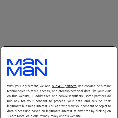
With your agreement, we and
our 405 partners
use cookies or similar
technologies to store, access, and process personal data like your visit
on this website, IP addresses and cookie identifiers. Some partners do
not ask for your consent to process your data and rely on their
legitimate business interest. You can withdraw your consent or object to
data processing based on legitimate interest at any time by clicking on
“Learn More” or in our Privacy Policy on this website.