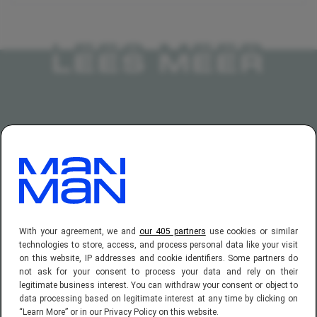
LEES MEER
WONEN
Efteling-achtige villa
op Funda te koop
verschenen voor €
2.150.000
With your agreement, we and
our 405 partners
use cookies or similar
technologies to store, access, and process personal data like your visit
on this website, IP addresses and cookie identifiers. Some partners do
not ask for your consent to process your data and rely on their
WONEN
legitimate business interest. You can withdraw your consent or object to
data processing based on legitimate interest at any time by clicking on
Georgina Verbaan koopt
“Learn More” or in our Privacy Policy on this website.