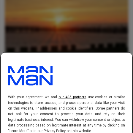
AFBEELDING: BETTY GÖBEL / PEXELS
Veel Nederlanders
maken deze fout
With your agreement, we and
our 405 partners
use cookies or similar
technologies to store, access, and process personal data like your visit
waardoor het in huis veel
on this website, IP addresses and cookie identifiers. Some partners do
not ask for your consent to process your data and rely on their
warmer wordt
legitimate business interest. You can withdraw your consent or object to
data processing based on legitimate interest at any time by clicking on
“Learn More” or in our Privacy Policy on this website.